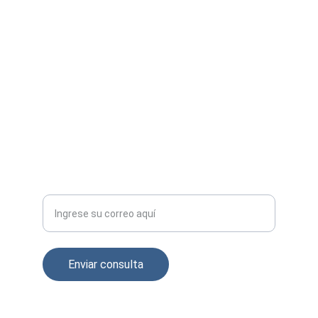
CONTÁCTENOS
ventas@servigraficas.net
servigraficas1@yahoo.com
318 516 09800 - 320 899 8108
Correo electrónico
Enviar consulta