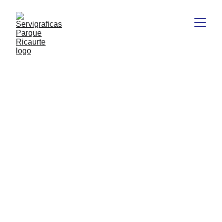
Nuestros Servicios
Ofrecemos impresión offset de alta calidad y 
asesoramiento en artes gráficas.